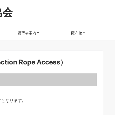
協会
講習会案内
配布物
ection Rope Access）
容となります。